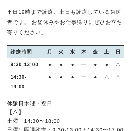
平日19時まで診療、土日も診療している歯医
者です。
お昼休みやお仕事帰りにぜひお立ち
寄りください。
診療時間
月
火
水
木
金
土
日
9:30-13:00
●
●
●
━
●
●
△
14:30-
●
●
●
━
●
△
△
19:00
休診日
木曜・祝日
【△】
土曜：14:30〜18:00
日曜は隔週診療：9:30-13:00 / 14:30〜17:00