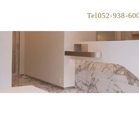
Tel
052-938-60