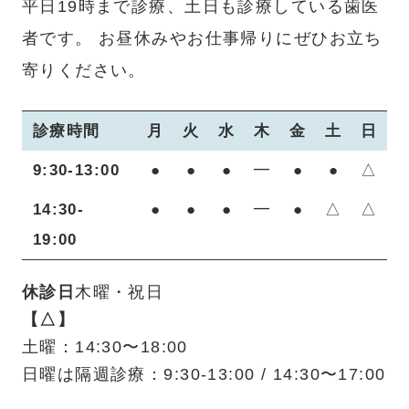
平日19時まで診療、土日も診療している歯医
者です。
お昼休みやお仕事帰りにぜひお立ち
寄りください。
診療時間
月
火
水
木
金
土
日
9:30-13:00
●
●
●
━
●
●
△
14:30-
●
●
●
━
●
△
△
19:00
休診日
木曜・祝日
【△】
土曜：14:30〜18:00
日曜は隔週診療：9:30-13:00 / 14:30〜17:00