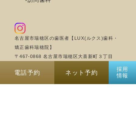
訪問歯科
名古屋市瑞穂区の歯医者【LUX(ルクス)歯科・
矯正歯科瑞穂院】
〒467-0868 名古屋市瑞穂区大喜新町３丁目
5−１ iiNe マルシェ北棟2F
採用
電話予約
ネット予約
情報
©名古屋市瑞穂区の歯医者｜LUX(ルクス)歯
科・矯正歯科瑞穂院