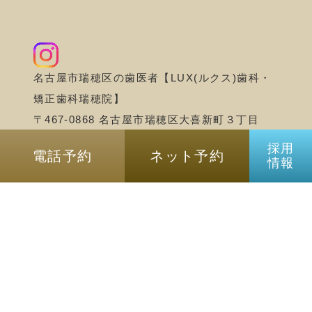
名古屋市瑞穂区の歯医者【LUX(ルクス)歯科・
矯正歯科瑞穂院】
〒467-0868 名古屋市瑞穂区大喜新町３丁目
5−１ iiNe マルシェ北棟2F
採用
電話予約
ネット予約
情報
©名古屋市瑞穂区の歯医者｜LUX(ルクス)歯
科・矯正歯科瑞穂院